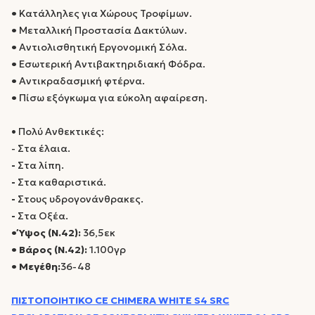
•
Κατάλληλες για Χώρους Τροφίμων.
•
Μεταλλική Προστασία Δακτύλων.
•
Αντιολισθητική Εργονομική Σόλα.
•
Εσωτερική Αντιβακτηριδιακή Φόδρα.
•
Αντικραδασμική φτέρνα.
•
Πίσω εξόγκωμα για εύκολη αφαίρεση.
• Πολύ Ανθεκτικές:
- Στα έλαια.
-
Στα λίπη.
-
Στα καθαριστικά.
-
Στους υδρογονάνθρακες.
-
Στα Οξέα.
• Ύψος (Ν.42):
36,5εκ
• Βάρος (Ν.42):
1.100γρ
• Μεγέθη:
36-48
ΠΙΣΤΟΠΟΙΗΤΙΚΟ CE CHIMERA WHITE S4 SRC