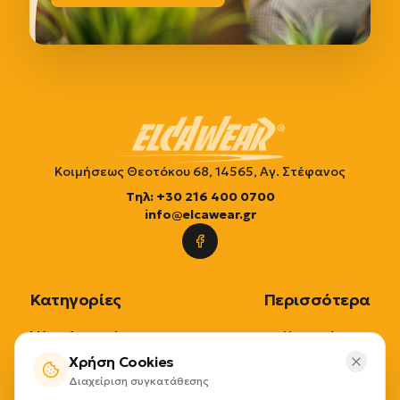
Κοιμήσεως Θεοτόκου 68, 14565, Αγ. Στέφανος
Τηλ: +30 216 400 0700
info@elcawear.gr
Κατηγορίες
Περισσότερα
Μέσα Ατομικής
Η εταιρία μας
Χρήση Cookies
Προστασίας
Επικοινωνία
Διαχείριση συγκατάθεσης
Μέσα Διαχείρισης
Τρόποι Παραγγελίας