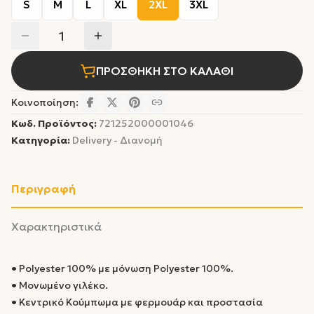
S
M
L
XL
2XL
3XL
1
ΠΡΟΣΘΗΚΗ ΣΤΟ ΚΑΛΑΘΙ
Κοινοποίηση:
Κωδ. Προϊόντος:
721252000001046
Κατηγορία:
Delivery - Διανομή
Περιγραφή
Χαρακτηριστικά
•
Polyester 100% με μόνωση Polyester 100%.
•
Μονωμένο γιλέκο.
•
Κεντρικό Κούμπωμα με φερμουάρ και προστασία