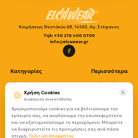
Κοιμήσεως Θεοτόκου 68, 14565, Αγ. Στέφανος
Τηλ: +30 216 400 0700
info@elcawear.gr
Κατηγορίες
Περισσότερα
Μέσα Ατομικής
Η εταιρία μας
Προστασίας
Χρήση Cookies
Επικοινωνία
Διαχείριση συγκατάθεσης
Μέσα Διαχείρισης
Τρόποι Παραγγελίας
Χρησιμοποιούμε cookies για να βελτιώσουμε την
Προϊόντων
Τρόποι Πληρωμής
εμπειρία σας, να αναλύσουμε την επισκεψιμότητα
Εξοπλισμοί
Τρόποι Αποστολής
και να εξατομικεύσουμε το περιεχόμενο. Μπορείτε
Καθαριότητας
Επιστροφές
να διαχειριστείτε τις προτιμήσεις σας ανά πάσα
Επιλογή ανά εφαρμογή
Παρακολούθηση
στιγμή.
Πολιτική Απορρήτου