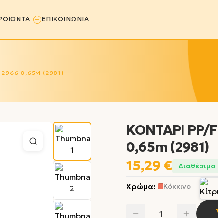
ΡΟΪΟΝΤΑ
ΕΠΙΚΟΙΝΩΝΙΑ
2966 0,65M (2981)
ΚΟΝΤΑΡΙ PP/F
0,65m (2981)
15,29 €
Διαθέσιμο
Χρώμα
:
Κόκκινο
1