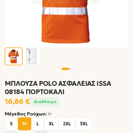
ΜΠΛΟΥΖΑ POLO ΑΣΦΑΛΕΙΑΣ ISSA
08184 ΠΟΡΤΟΚΑΛΙ
16,86 €
Διαθέσιμο
Μέγεθος Ρούχων
:
M
S
M
L
XL
2XL
3XL