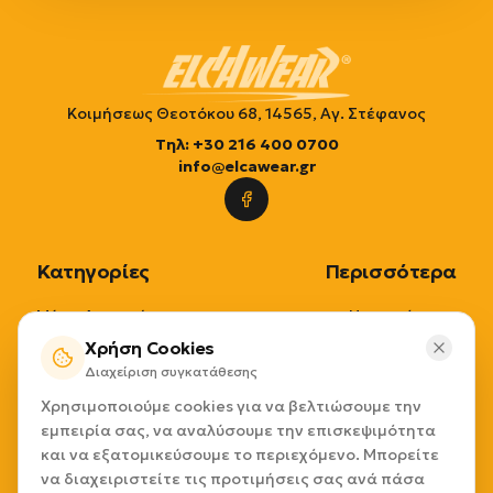
Κοιμήσεως Θεοτόκου 68, 14565, Αγ. Στέφανος
Τηλ: +30 216 400 0700
info@elcawear.gr
Κατηγορίες
Περισσότερα
Μέσα Ατομικής
Η εταιρία μας
Προστασίας
Χρήση Cookies
Επικοινωνία
Διαχείριση συγκατάθεσης
Μέσα Διαχείρισης
Τρόποι Παραγγελίας
Χρησιμοποιούμε cookies για να βελτιώσουμε την
Προϊόντων
Τρόποι Πληρωμής
εμπειρία σας, να αναλύσουμε την επισκεψιμότητα
Εξοπλισμοί
Τρόποι Αποστολής
και να εξατομικεύσουμε το περιεχόμενο. Μπορείτε
Καθαριότητας
Επιστροφές
να διαχειριστείτε τις προτιμήσεις σας ανά πάσα