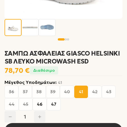
ΣΑΜΠΩ ΑΣΦΑΛΕΙΑΣ GIASCO HELSINKI
SB ΛΕΥΚΟ MICROWASH ESD
78,70 €
Διαθέσιμο
Μέγεθος Υποδημάτων
:
41
36
37
38
39
40
41
42
43
44
45
46
47
1