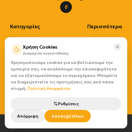
Κατηγορίες
Περισσότερα
Μέσα Ατομικής
Η εταιρία μας
Προστασίας
Χρήση Cookies
Επικοινωνία
Διαχείριση συγκατάθεσης
Μέσα Διαχείρισης
Τρόποι Παραγγελίας
Χρησιμοποιούμε cookies για να βελτιώσουμε την
Προϊόντων
Τρόποι Πληρωμής
εμπειρία σας, να αναλύσουμε την επισκεψιμότητα
Εξοπλισμοί
Τρόποι Αποστολής
και να εξατομικεύσουμε το περιεχόμενο. Μπορείτε
Καθαριότητας
Επιστροφές
να διαχειριστείτε τις προτιμήσεις σας ανά πάσα
Επιλογή ανά εφαρμογή
Παρακολούθηση
στιγμή.
Πολιτική Απορρήτου
Παραγγελίας
Ρυθμίσεις
Απόρριψη
Αποδοχή Όλων
© Elcawear A.E
2026
- Powered by Coordi
|
Όροι χρήσης
Πολιτική προστασίας