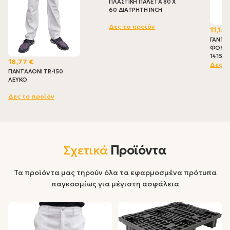
ΠΛΑΣΤΙΚΗ ΠΑΛΕΤΑ 80 X
60 ΔΙΑΤΡΗΤΗ INCH
Δες το προϊόν
11,15 
ΓΑΝΤΙΑ
ΦΟΥΡΝ
1415-Ε
18,77 €
Δες τ
ΠΑΝΤΑΛΟΝΙ TR-150
ΛΕΥΚΟ
Δες το προϊόν
Σχετικά
Προϊόντα
Τα προϊόντα μας τηρούν όλα τα εφαρμοσμένα πρότυπα
παγκοσμίως για μέγιστη ασφάλεια