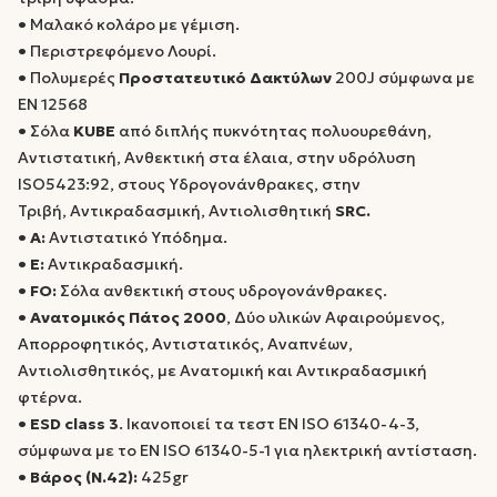
•
Μαλακό κολάρο με γέμιση.
•
Περιστρεφόμενο Λουρί.
•
Πολυμερές
Προστατευτικό Δακτύλων
200J σύμφωνα με
EN 12568
•
Σόλα
KUBE
από διπλής πυκνότητας πολυουρεθάνη,
Αντιστατική, Ανθεκτική στα έλαια, στην υδρόλυση
ISO5423:92, στους Υδρογονάνθρακες, στην
Τριβή, Αντικραδασμική, Αντιολισθητική
SRC.
• Α:
Αντιστατικό Υπόδημα.
• Ε:
Αντικραδασμική.
• FO:
Σόλα ανθεκτική στους υδρογονάνθρακες.
•
Ανατομικός Πάτος 2000
, Δύο υλικών Αφαιρούμενος,
Απορροφητικός, Αντιστατικός, Αναπνέων,
Αντιολισθητικός, με Ανατομική και Αντικραδασμική
φτέρνα.
• ΕSD class 3
. Ικανοποιεί τα τεστ EN ISO 61340-4-3,
σύμφωνα με το EN ISO 61340-5-1 για ηλεκτρική αντίσταση.
• Βάρος (Ν.42):
425gr